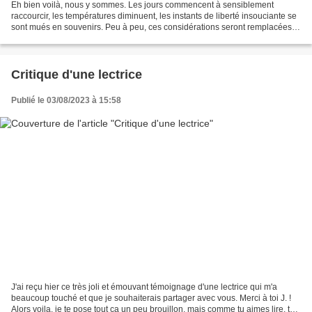
Eh bien voilà, nous y sommes. Les jours commencent à sensiblement
raccourcir, les températures diminuent, les instants de liberté insouciante se
sont mués en souvenirs. Peu à peu, ces considérations seront remplacées
par l'œil inquiet vers l'horloge durant...
Critique d'une lectrice
Publié le 03/08/2023 à 15:58
J'ai reçu hier ce très joli et émouvant témoignage d'une lectrice qui m'a
beaucoup touché et que je souhaiterais partager avec vous. Merci à toi J. !
Alors voila, je te pose tout ça un peu brouillon, mais comme tu aimes lire, tu