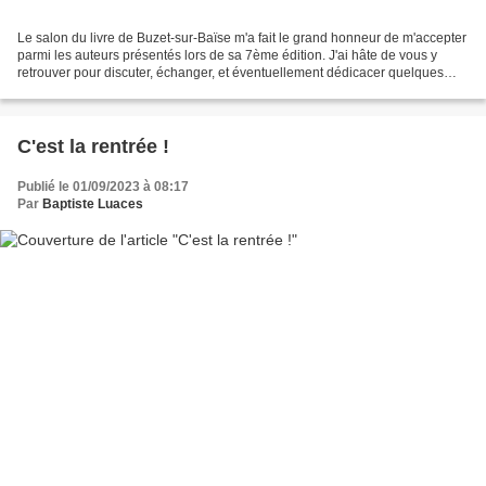
Le salon du livre de Buzet-sur-Baïse m'a fait le grand honneur de m'accepter
parmi les auteurs présentés lors de sa 7ème édition. J'ai hâte de vous y
retrouver pour discuter, échanger, et éventuellement dédicacer quelques
exemplaires. N'hésitez pas à...
C'est la rentrée !
Publié le 01/09/2023 à 08:17
Par
Baptiste Luaces