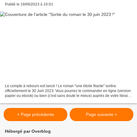
Publié le 19/06/2023 à 10:01
Le compte à rebours est lancé ! Le roman "une étoile filante" sortira
officiellement le 30 Juin 2023. Vous pourrez le commander en ligne (version
papier ou ebook) ou bien (c'est sans doute le mieux) auprès de votre libraire
préféré. Je vous partagerai...
< Page précédente
Page suivante >
Hébergé par Overblog