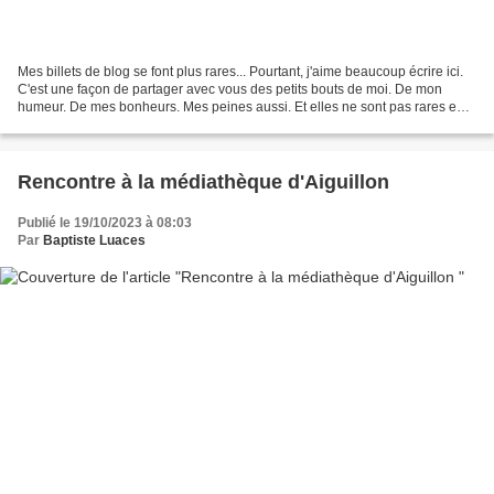
Mes billets de blog se font plus rares... Pourtant, j'aime beaucoup écrire ici.
C'est une façon de partager avec vous des petits bouts de moi. De mon
humeur. De mes bonheurs. Mes peines aussi. Et elles ne sont pas rares en
ce moment si l'on observe la...
Rencontre à la médiathèque d'Aiguillon
Publié le 19/10/2023 à 08:03
Par
Baptiste Luaces