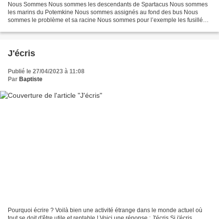
Nous Sommes Nous sommes les descendants de Spartacus Nous sommes
les marins du Potemkine Nous sommes assignés au fond des bus Nous
sommes le problème et sa racine Nous sommes pour l’exemple les fusillés
Nous sommes la Commune de Paris Nous sommes les...
J'écris
Publié le 27/04/2023 à 11:08
Par
Baptiste
Pourquoi écrire ? Voilà bien une activité étrange dans le monde actuel où
tout se doit d'être utile et rentable ! Voici une réponse : J'écris Si j'écris